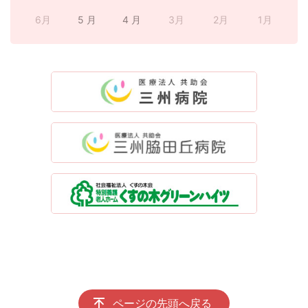
6月
5 月
4 月
3月
2月
1月
ページの先頭へ戻る