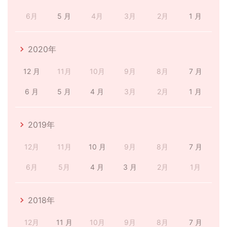
6月
5 月
4月
3月
2月
1 月
2020年
12 月
11月
10月
9月
8月
7 月
6 月
5 月
4 月
3月
2月
1 月
2019年
12月
11月
10 月
9月
8月
7 月
6月
5月
4 月
3 月
2月
1月
2018年
12月
11 月
10月
9月
8月
7 月