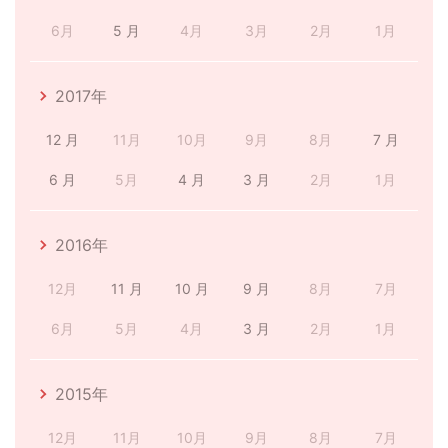
6月
5 月
4月
3月
2月
1月
2017年
12 月
11月
10月
9月
8月
7 月
6 月
5月
4 月
3 月
2月
1月
2016年
12月
11 月
10 月
9 月
8月
7月
6月
5月
4月
3 月
2月
1月
2015年
12月
11月
10月
9月
8月
7月