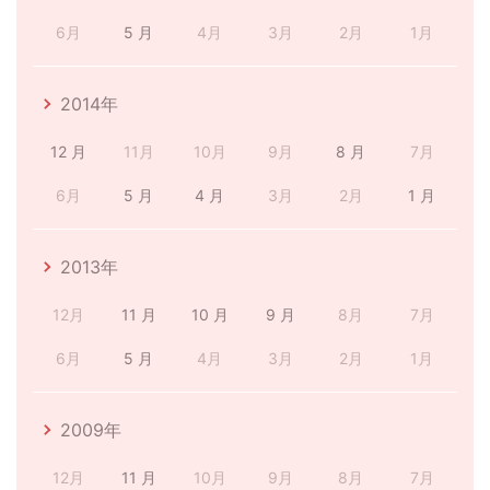
6月
5 月
4月
3月
2月
1月
2014年
12 月
11月
10月
9月
8 月
7月
6月
5 月
4 月
3月
2月
1 月
2013年
12月
11 月
10 月
9 月
8月
7月
6月
5 月
4月
3月
2月
1月
2009年
12月
11 月
10月
9月
8月
7月