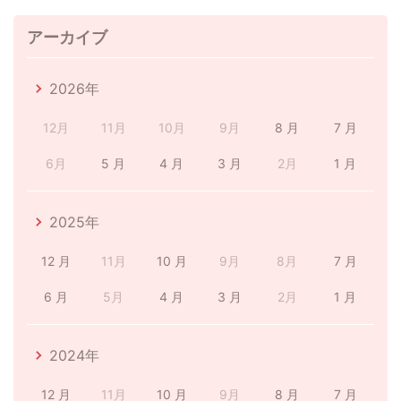
アーカイブ
2026年
12月
11月
10月
9月
8 月
7 月
6月
5 月
4 月
3 月
2月
1 月
2025年
12 月
11月
10 月
9月
8月
7 月
6 月
5月
4 月
3 月
2月
1 月
2024年
12 月
11月
10 月
9月
8 月
7 月