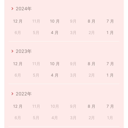
2024年
12 月
11月
10 月
9月
8 月
7 月
6月
5月
4 月
3月
2月
1 月
2023年
12 月
11月
10 月
9月
8 月
7 月
6月
5月
4 月
3月
2月
1 月
2022年
12 月
11月
10月
9月
8 月
7 月
6月
5月
4月
3月
2月
1月