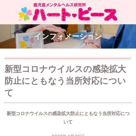
インフォメーション
新型コロナウイルスの感染拡大
防止にともなう当所対応につい
て
新型コロナウイルスの感染拡大防止にともなう当所対応につ
いて