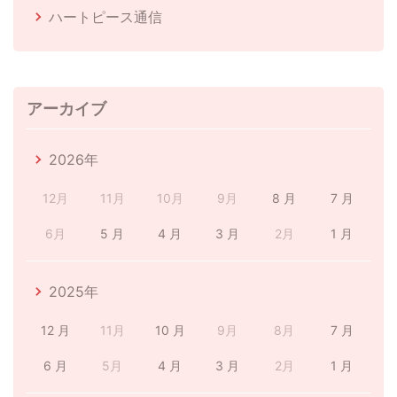
ハートピース通信
アーカイブ
2026年
12月
11月
10月
9月
8 月
7 月
6月
5 月
4 月
3 月
2月
1 月
2025年
12 月
11月
10 月
9月
8月
7 月
6 月
5月
4 月
3 月
2月
1 月