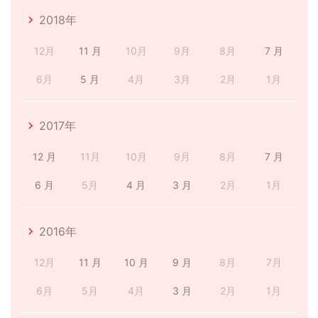
2018年
12月
11 月
10月
9月
8月
7 月
6月
5 月
4月
3月
2月
1月
2017年
12 月
11月
10月
9月
8月
7 月
6 月
5月
4 月
3 月
2月
1月
2016年
12月
11 月
10 月
9 月
8月
7月
6月
5月
4月
3 月
2月
1月