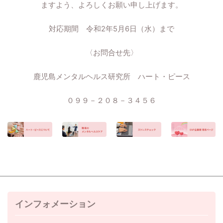
ますよう、よろしくお願い申し上げます。
2
5
6
対応期間 令和
年
月
日（水）まで
〈お問合せ先〉
鹿児島メンタルヘルス研究所 ハート・ピース
０９９－２０８－３４５６
インフォメーション