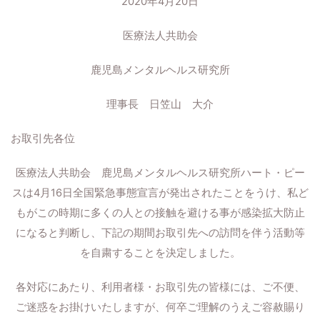
2020
4
20
年
月
日
医療法人共助会
鹿児島メンタルヘルス研究所
理事長 日笠山 大介
お取引先各位
医療法人共助会 鹿児島メンタルヘルス研究所ハート・ピー
4
16
スは
月
日全国緊急事態宣言が発出されたことをうけ、私ど
もがこの時期に多くの人との接触を避ける事が感染拡大防止
になると判断し、下記の期間お取引先への訪問を伴う活動等
を自粛することを決定しました。
各対応にあたり、利用者様・お取引先の皆様には、ご不便、
ご迷惑をお掛けいたしますが、何卒ご理解のうえご容赦賜り