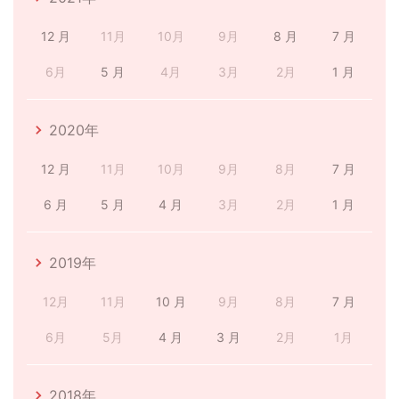
12 月
11月
10月
9月
8 月
7 月
6月
5 月
4月
3月
2月
1 月
2020年
12 月
11月
10月
9月
8月
7 月
6 月
5 月
4 月
3月
2月
1 月
2019年
12月
11月
10 月
9月
8月
7 月
6月
5月
4 月
3 月
2月
1月
2018年