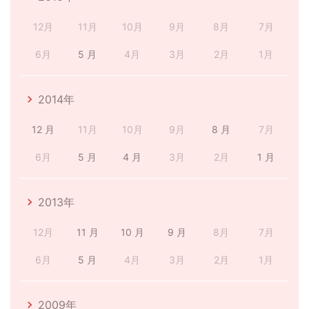
12月
11月
10月
9月
8月
7月
6月
5 月
4月
3月
2月
1月
2014年
12 月
11月
10月
9月
8 月
7月
6月
5 月
4 月
3月
2月
1 月
2013年
12月
11 月
10 月
9 月
8月
7月
6月
5 月
4月
3月
2月
1月
2009年