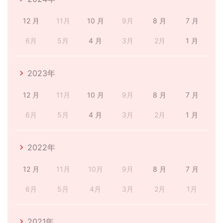
12 月
11月
10 月
9月
8 月
7 月
6月
5月
4 月
3月
2月
1 月
2023年
12 月
11月
10 月
9月
8 月
7 月
6月
5月
4 月
3月
2月
1 月
2022年
12 月
11月
10月
9月
8 月
7 月
6月
5月
4月
3月
2月
1月
2021年