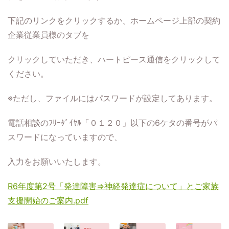
下記のリンクをクリックするか、ホームページ上部の契約
企業従業員様のタブを
クリックしていただき、ハートピース通信をクリックして
ください。
※ただし、ファイルにはパスワードが設定してあります。
電話相談のﾌﾘｰﾀﾞｲﾔﾙ「０１２０」以下の6ケタの番号がパ
スワードになっていますので、
入力をお願いいたします。
R6年度第2号「発達障害⇒神経発達症について」とご家族
支援開始のご案内.pdf