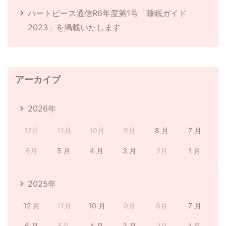
ハートピース通信R6年度第1号「睡眠ガイド
2023」を掲載いたします
アーカイブ
2026年
12月
11月
10月
9月
8 月
7 月
6月
5 月
4 月
3 月
2月
1 月
2025年
12 月
11月
10 月
9月
8月
7 月
6 月
5月
4 月
3 月
2月
1 月