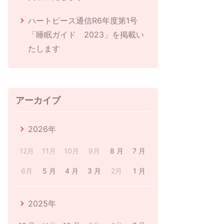
ハートピース通信R6年度第1号
「睡眠ガイド 2023」を掲載い
たします
アーカイブ
2026年
12月
11月
10月
9月
8 月
7 月
6月
5 月
4 月
3 月
2月
1 月
2025年