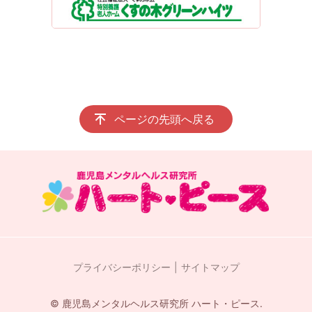
ページの先頭へ戻る
プライバシーポリシー
サイトマップ
© 鹿児島メンタルヘルス研究所 ハート・ピース.