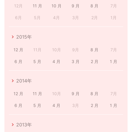
12月
11 月
10 月
9 月
8 月
7月
6月
5月
4月
3月
2月
1月
2015年
12 月
11月
10月
9月
8 月
7月
6 月
5 月
4 月
3 月
2 月
1 月
2014年
12 月
11 月
10月
9 月
8 月
7月
6 月
5 月
4 月
3月
2 月
1 月
2013年