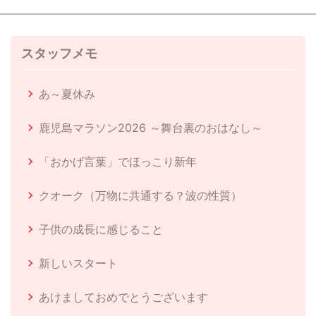
スタッフメモ
あ～夏休み
鹿児島マラソン2026 ～舞台裏のおはなし～
「おかげ言葉」でほっこり新年
クオーク（万物に共通する？波の性質）
子供の成長に感じること
新しいスタート
あけましておめでとうございます