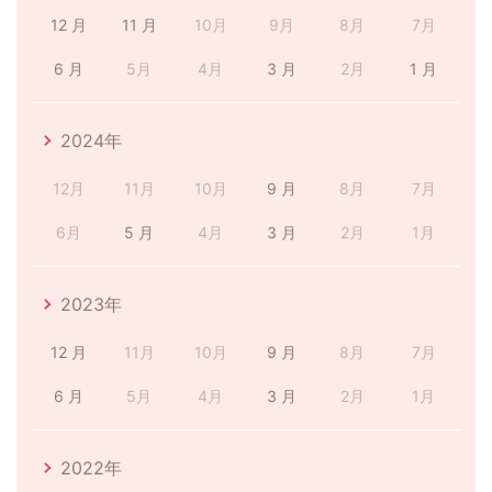
12 月
11 月
10月
9月
8月
7月
6 月
5月
4月
3 月
2月
1 月
2024年
12月
11月
10月
9 月
8月
7月
6月
5 月
4月
3 月
2月
1月
2023年
12 月
11月
10月
9 月
8月
7月
6 月
5月
4月
3 月
2月
1月
2022年