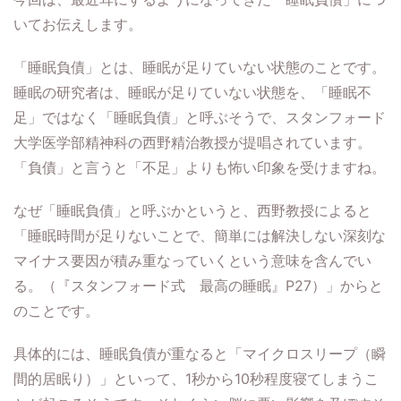
いてお伝えします。
「睡眠負債」とは、睡眠が足りていない状態のことです。
睡眠の研究者は、睡眠が足りていない状態を、「睡眠不
足」ではなく「睡眠負債」と呼ぶそうで、
スタンフォード
大学医学部精神科の西野精治教授が提唱されています。
「負債」と言うと「不足」よりも怖い印象を受けますね。
なぜ「睡眠負債」と呼ぶかというと、西野教授によると
「睡眠時間が足りないことで、簡単には解決しない深刻な
マイナス要因が積み重なっていくという意味を含んでい
る。（『スタンフォード式 最高の睡眠』P27）」からと
のことです。
具体的には、睡眠負債が重なると「マイクロスリープ（瞬
間的居眠り）」といって、1秒から10秒程度寝てしまうこ