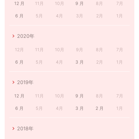
12 月
11月
10月
9 月
8月
7月
6 月
5月
4月
3月
2月
1月
2020年
12月
11月
10月
9月
8月
7月
6 月
5月
4月
3 月
2月
1月
2019年
12 月
11月
10月
9 月
8月
7月
6 月
5月
4月
3 月
2 月
1月
2018年