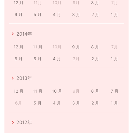
12 月
11月
10月
9月
8 月
7月
6 月
5 月
4 月
3 月
2 月
1 月
2014年
12 月
11 月
10月
9 月
8 月
7月
6 月
5 月
4 月
3月
2 月
1 月
2013年
12 月
11 月
10 月
9月
8 月
7 月
6月
5 月
4 月
3 月
2 月
1 月
2012年