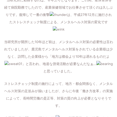
当研究所に勤務するのは、６年ぶりとなります。この間、産休育休を
経て病院勤務でしたので、産業保健領域でお仕事させて頂くのは久しぶ
りです。復帰して一番の衝撃
は、平成
27
年
12
月に施行され
たストレスチェック制度による、メンタルヘルス対策の変化です
当研究所が開所した
10
年ほど前は、メンタルヘルス対策の必要性は言わ
れていましたが、鹿児島でメンタルヘルス対策をされている企業様は少
なく、訪問した企業様から「地方は都会より
10
年は遅れるものだよ
」と言われ、地道な啓発活動が必要なんだなぁ…
と思っていました。
ストレスチェック制度の施行によって、地方・都会関係なく、メンタル
ヘルス対策の足並みが揃いましたが、さらに今後「働き方改革」の実施
によって、長時間労働の是正等、対策の質の向上が必要となりそうで
す。