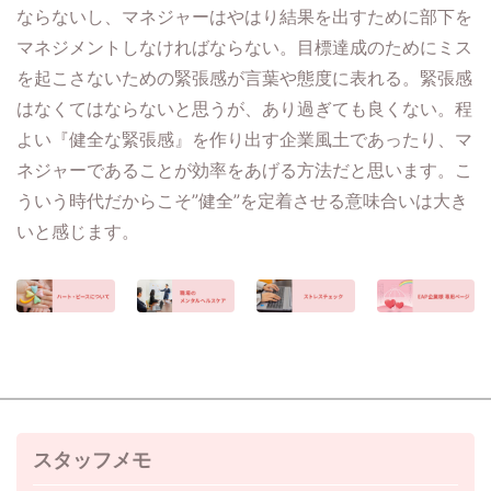
ならないし、マネジャーはやはり結果を出すために部下を
マネジメントしなければならない。目標達成のためにミス
を起こさないための緊張感が言葉や態度に表れる。緊張感
はなくてはならないと思うが、あり過ぎても良くない。程
よい『健全な緊張感』を作り出す企業風土であったり、マ
ネジャーであることが効率をあげる方法だと思います。こ
ういう時代だからこそ”健全”を定着させる意味合いは大き
いと感じます。
スタッフメモ