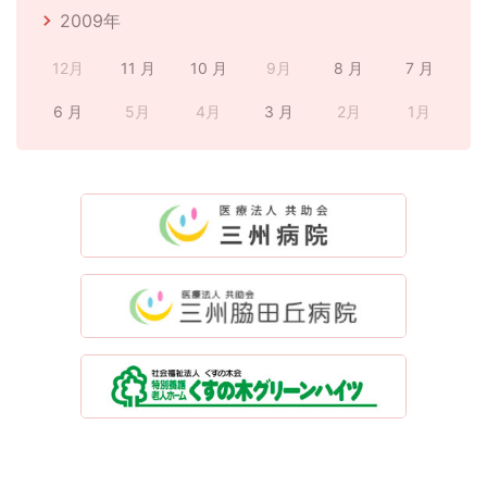
2009年
12月
11 月
10 月
9月
8 月
7 月
6 月
5月
4月
3 月
2月
1月