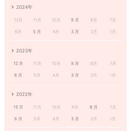
2024年
12月
11月
10月
9 月
8月
7月
6月
5 月
4月
3 月
2月
1月
2023年
12 月
11月
10月
9 月
8月
7月
6 月
5月
4月
3 月
2月
1月
2022年
12 月
11月
10月
9月
8 月
7月
6 月
5月
4月
3 月
2月
1月