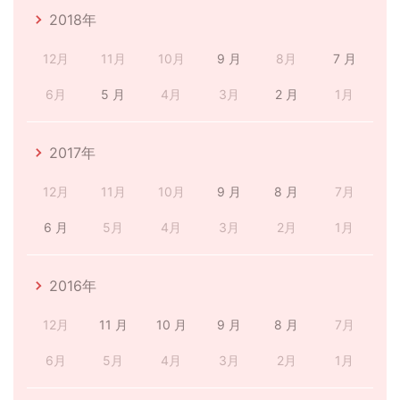
2018年
12月
11月
10月
9 月
8月
7 月
6月
5 月
4月
3月
2 月
1月
2017年
12月
11月
10月
9 月
8 月
7月
6 月
5月
4月
3月
2月
1月
2016年
12月
11 月
10 月
9 月
8 月
7月
6月
5月
4月
3月
2月
1月