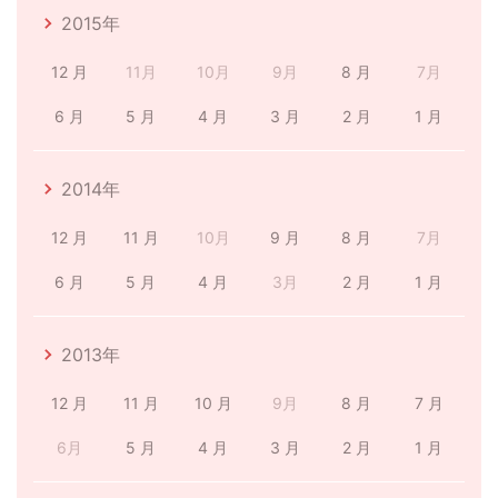
2015年
12 月
11月
10月
9月
8 月
7月
6 月
5 月
4 月
3 月
2 月
1 月
2014年
12 月
11 月
10月
9 月
8 月
7月
6 月
5 月
4 月
3月
2 月
1 月
2013年
12 月
11 月
10 月
9月
8 月
7 月
6月
5 月
4 月
3 月
2 月
1 月