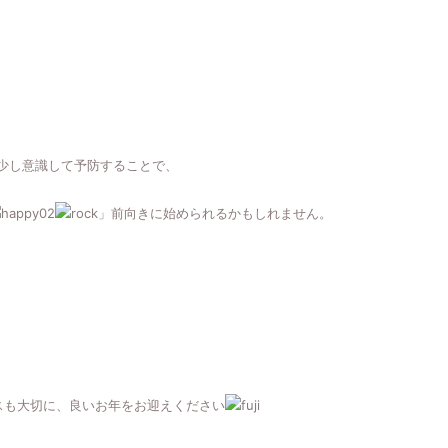
少し意識して予防することで、
」前向きに始められるかもしれません。
スも大切に、良いお年をお迎えください