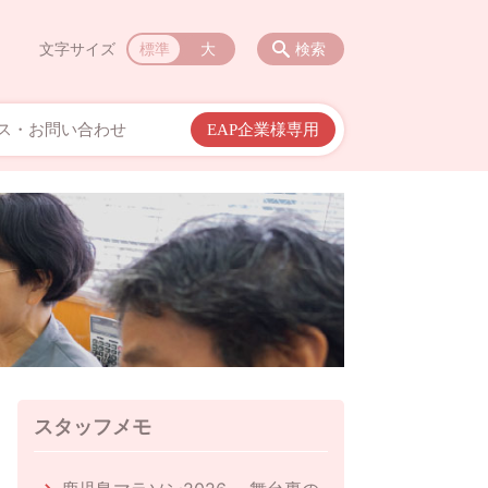
文字サイズ
標準
大
検索
ス・お問い合わせ
EAP企業様専用
スタッフメモ