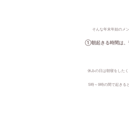
そんな年末年始のメ
①朝起きる時間は、
休みの日は朝寝をしたく
5
時～
9
時の間で起きる