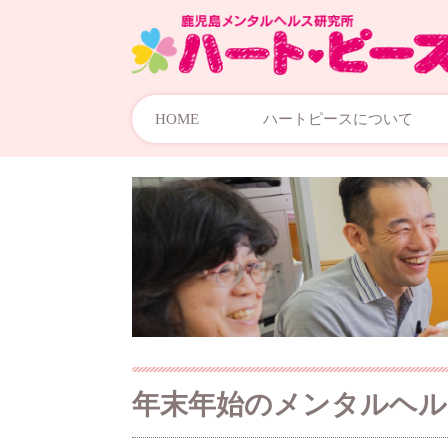
HOME
ハートピースについて
年末年始のメンタルヘル