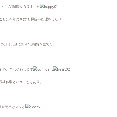
すところ
1
週間をきりました
ことは今年の内に”と掃除や整理をしたり、
年の計は元旦にあり”と抱負を立てたり、
も心がそわそわします
長期休暇ということもあり、
時間帯がズレる