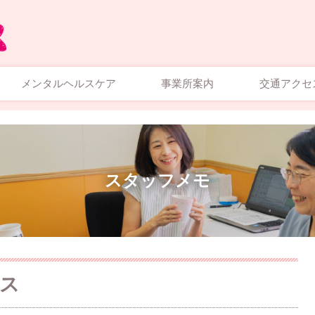
メンタルヘルスケア
事業所案内
交通アクセ
スタッフメモ
ス