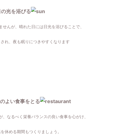
の光を浴びる
ませんが、晴れた日には日光を浴びることで、
トされ、夜も眠りにつきやすくなります
のよい食事をとる
が、なるべく栄養バランスの良い食事を心がけ、
臓を休める期間もつくりましょう。