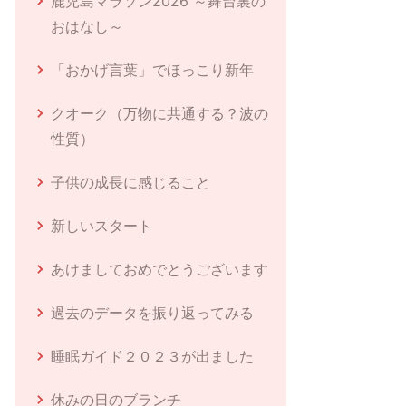
鹿児島マラソン2026 ～舞台裏の
おはなし～
「おかげ言葉」でほっこり新年
クオーク（万物に共通する？波の
性質）
子供の成長に感じること
新しいスタート
あけましておめでとうございます
過去のデータを振り返ってみる
睡眠ガイド２０２３が出ました
休みの日のブランチ