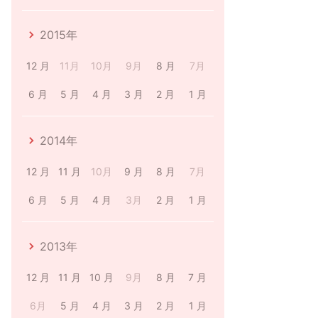
2015年
12 月
11月
10月
9月
8 月
7月
6 月
5 月
4 月
3 月
2 月
1 月
2014年
12 月
11 月
10月
9 月
8 月
7月
6 月
5 月
4 月
3月
2 月
1 月
2013年
12 月
11 月
10 月
9月
8 月
7 月
6月
5 月
4 月
3 月
2 月
1 月