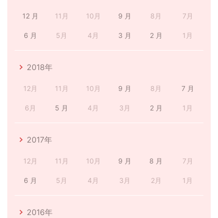
12 月
11月
10月
9 月
8月
7月
6 月
5月
4月
3 月
2 月
1月
2018年
12月
11月
10月
9 月
8月
7 月
6月
5 月
4月
3月
2 月
1月
2017年
12月
11月
10月
9 月
8 月
7月
6 月
5月
4月
3月
2月
1月
2016年