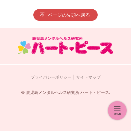
ページの先頭へ戻る
プライバシーポリシー
サイトマップ
© 鹿児島メンタルヘルス研究所 ハート・ピース.