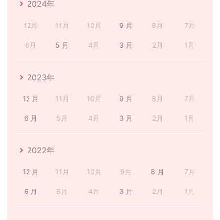
2024年
12月
11月
10月
9 月
8月
7月
6月
5 月
4月
3 月
2月
1月
2023年
12 月
11月
10月
9 月
8月
7月
6 月
5月
4月
3 月
2月
1月
2022年
12 月
11月
10月
9月
8 月
7月
6 月
5月
4月
3 月
2月
1月