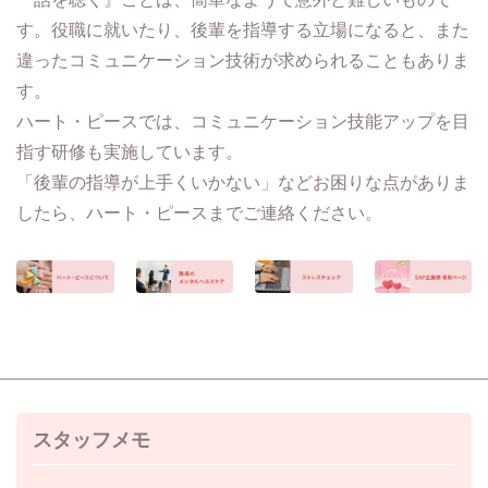
す。役職に就いたり、後輩を指導する立場になると、また
違ったコミュニケーション技術が求められることもありま
す。
ハート・ピースでは、コミュニケーション技能アップを目
指す研修も実施しています。
「後輩の指導が上手くいかない」などお困りな点がありま
したら、ハート・ピースまでご連絡ください。
スタッフメモ