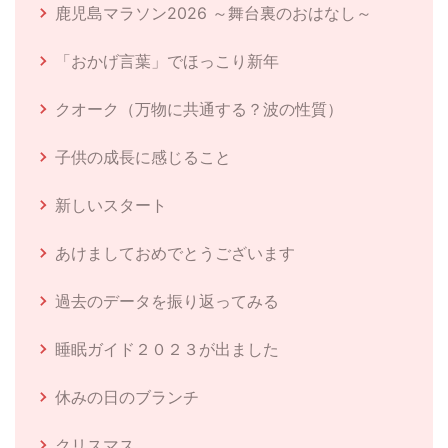
鹿児島マラソン2026 ～舞台裏のおはなし～
「おかげ言葉」でほっこり新年
クオーク（万物に共通する？波の性質）
子供の成長に感じること
新しいスタート
あけましておめでとうございます
過去のデータを振り返ってみる
睡眠ガイド２０２３が出ました
休みの日のブランチ
クリスマス