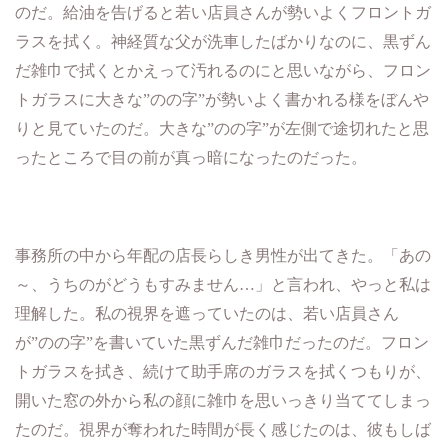
のだ。給油を告げると若い店員さんが勢いよくフロントガ
ラスを拭く。神経質な父が洗車したばかりなのに、黒ずん
だ雑巾で拭くとかえって汚れるのにと思いながら、フロン
トガラスに大きな
”
のの字
”
が勢いよく書かれる様をぼんや
りと見ていたのだ。大きな
”
のの字
”
が左側で途切れたと思
ったところで目の前が真っ暗になったのだった。
事務所の中から年配の店長らしき男性が出てきた。「あの
～、うちのがどうもすみません
…
」と言われ、やっと私は
理解した。私の視界を遮っていたのは、若い店員さん
が
”
のの字
”
を書いていた黒ずんだ雑巾だったのだ。フロン
トガラスを拭き、続けて助手席のガラスを拭くつもりが、
開いた窓の外から私の顔に雑巾を思いっきり当ててしまっ
たのだ。視界が奪われた時間が長く感じたのは、彼もしば