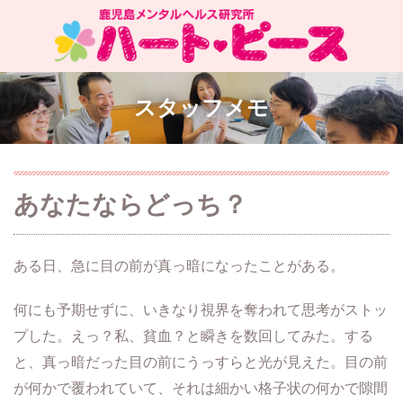
スタッフメモ
あなたならどっち？
ある日、急に目の前が真っ暗になったことがある。
何にも予期せずに、いきなり視界を奪われて思考がストッ
プした。えっ？私、貧血？と瞬きを数回してみた。する
と、真っ暗だった目の前にうっすらと光が見えた。目の前
が何かで覆われていて、それは細かい格子状の何かで隙間