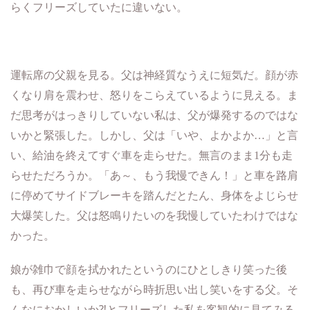
らくフリーズしていたに違いない。
運転席の父親を見る。父は神経質なうえに短気だ。顔が赤
くなり肩を震わせ、怒りをこらえているように見える。ま
だ思考がはっきりしていない私は、父が爆発するのではな
いかと緊張した。しかし、父は「いや、よかよか
…
」と言
い、給油を終えてすぐ車を走らせた。無言のまま
1
分も走
らせただろうか。「あ～、もう我慢できん！」と車を路肩
に停めてサイドブレーキを踏んだとたん、身体をよじらせ
大爆笑した。父は怒鳴りたいのを我慢していたわけではな
かった。
娘が雑巾で顔を拭かれたというのにひとしきり笑った後
も、再び車を走らせながら時折思い出し笑いをする父。そ
んなにおかしいか
⁈
とフリーズした私を客観的に見てみる